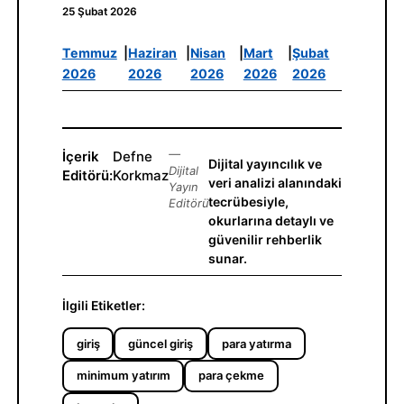
25 Şubat 2026
Temmuz
|
Haziran
|
Nisan
|
Mart
|
Şubat
2026
2026
2026
2026
2026
İçerik
Defne
—
Dijital yayıncılık ve
Dijital
Editörü:
Korkmaz
veri analizi alanındaki
Yayın
tecrübesiyle,
Editörü
okurlarına detaylı ve
güvenilir rehberlik
sunar.
İlgili Etiketler:
giriş
güncel giriş
para yatırma
minimum yatırım
para çekme