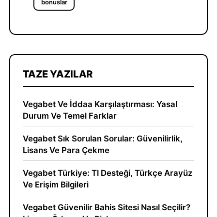
bonuslar
TAZE YAZILAR
Vegabet Ve İddaa Karşılaştırması: Yasal
Durum Ve Temel Farklar
Vegabet Sık Sorulan Sorular: Güvenilirlik,
Lisans Ve Para Çekme
Vegabet Türkiye: Tl Desteği, Türkçe Arayüz
Ve Erişim Bilgileri
Vegabet Güvenilir Bahis Sitesi Nasıl Seçilir?