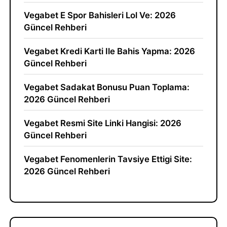
Vegabet E Spor Bahisleri Lol Ve: 2026
Güncel Rehberi
Vegabet Kredi Karti Ile Bahis Yapma: 2026
Güncel Rehberi
Vegabet Sadakat Bonusu Puan Toplama:
2026 Güncel Rehberi
Vegabet Resmi Site Linki Hangisi: 2026
Güncel Rehberi
Vegabet Fenomenlerin Tavsiye Ettigi Site:
2026 Güncel Rehberi