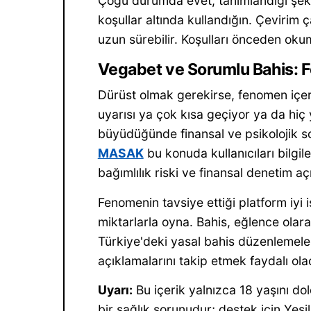
Çoğu durumda evet, tanımlandığı şeki
koşullar altında kullandığın. Çeviri
uzun sürebilir. Koşulları önceden okum
Vegabet ve Sorumlu Bahis: 
Dürüst olmak gerekirse, fenomen içer
uyarısı ya çok kısa geçiyor ya da hiç
büyüdüğünde finansal ve psikolojik so
MASAK
bu konuda kullanıcıları bilgi
bağımlılık riski ve finansal denetim açı
Fenomenin tavsiye ettiği platform iyi 
miktarlarla oyna. Bahis, eğlence olara
Türkiye'deki yasal bahis düzenlemeler
açıklamalarını takip etmek faydalı olac
Uyarı:
Bu içerik yalnızca 18 yaşını dol
bir sağlık sorunudur; destek için Yeşil