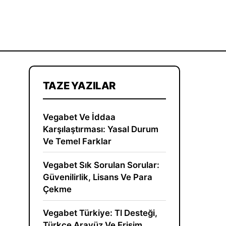
TAZE YAZILAR
Vegabet Ve İddaa
Karşılaştırması: Yasal Durum
Ve Temel Farklar
Vegabet Sık Sorulan Sorular:
Güvenilirlik, Lisans Ve Para
Çekme
Vegabet Türkiye: Tl Desteği,
Türkçe Arayüz Ve Erişim