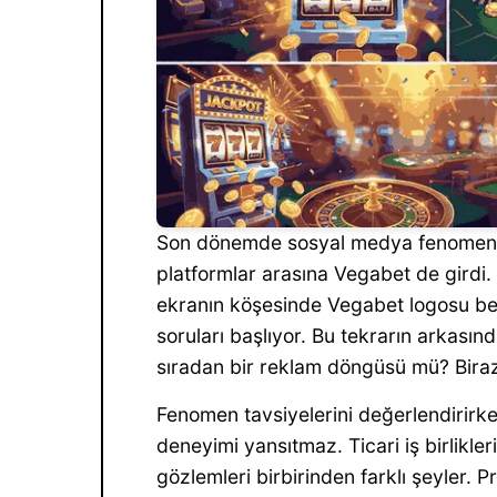
Son dönemde sosyal medya fenomenleri
platformlar arasına Vegabet de girdi. 
ekranın köşesinde Vegabet logosu bel
soruları başlıyor. Bu tekrarın arkasın
sıradan bir reklam döngüsü mü? Bira
Fenomen tavsiyelerini değerlendirirke
deneyimi yansıtmaz. Ticari iş birlikler
gözlemleri birbirinden farklı şeyler. Pr