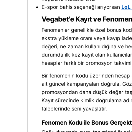
E-spor bahis seçeneği arıyorsan
LoL 
Vegabet'e Kayıt ve Fenomen 
Fenomenler genellikle özel bonus kod
ekstra yükleme oranı veya kayıp iades
değeri, ne zaman kullanıldığına ve he
durumda ilk kez kayıt olan kullanıcılar
hesaplar farklı bir promosyon takvimin
Bir fenomenin kodu üzerinden hesa
ait güncel kampanyaları doğrula. Göz
promosyondan daha düşük değer taşıy
Kayıt sürecinde kimlik doğrulama adı
taleplerinde seni yavaşlatır.
Fenomen Kodu ile Bonus Gerçekt