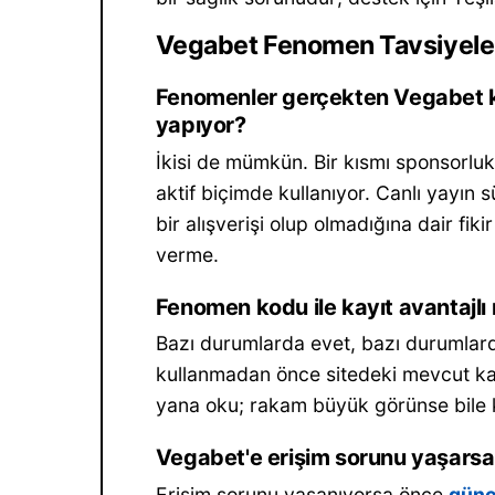
Vegabet Fenomen Tavsiyeleri
Fenomenler gerçekten Vegabet ku
yapıyor?
İkisi de mümkün. Bir kısmı sponsorluk
aktif biçimde kullanıyor. Canlı yayın s
bir alışverişi olup olmadığına dair fik
verme.
Fenomen kodu ile kayıt avantajlı
Bazı durumlarda evet, bazı durumlarda
kullanmadan önce sitedeki mevcut kamp
yana oku; rakam büyük görünse bile k
Vegabet'e erişim sorunu yaşars
Erişim sorunu yaşanıyorsa önce
günce