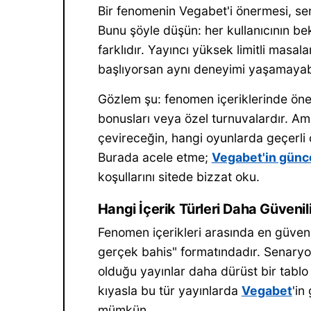
Bir fenomenin Vegabet'i önermesi, se
Bunu şöyle düşün: her kullanıcının bekl
farklıdır. Yayıncı yüksek limitli masa
başlıyorsan aynı deneyimi yaşamayabi
Gözlem şu: fenomen içeriklerinde öne 
bonusları veya özel turnuvalardır. A
çevireceğin, hangi oyunlarda geçerli 
Burada acele etme;
Vegabet'in günce
koşullarını sitede bizzat oku.
Hangi İçerik Türleri Daha Güvenil
Fenomen içerikleri arasında en güvenili
gerçek bahis" formatındadır. Senaryo d
olduğu yayınlar daha dürüst bir tablo ç
kıyasla bu tür yayınlarda
Vegabet
'in
mümkün.