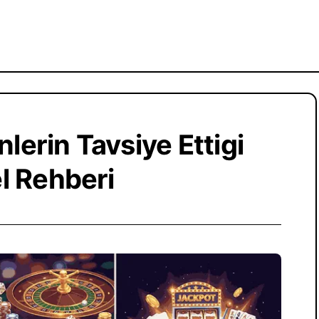
erin Tavsiye Ettigi
l Rehberi