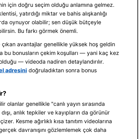
nin için doğru seçim olduğu anlamına gelmez.
entisi, yatırdığı miktar ve bahis alışkanlığı
larda oynuyor olabilir; sen düşük bütçeyle
lirsin. Bu farkı görmek önemli.
çıkan avantajlar genellikle yüksek hoş geldin
ma bu bonusların çekim koşulları — yani kaç kez
olduğu — videoda nadiren detaylandırılır.
l adresini
doğruladıktan sonra bonus
ir?
r olanlar genellikle "canlı yayın sırasında
ışı, anlık tepkiler ve kayıpların da görünür
izer. Kesme ağırlıklı kısa tanıtım videolarına
 gerçek davranışını gözlemlemek çok daha