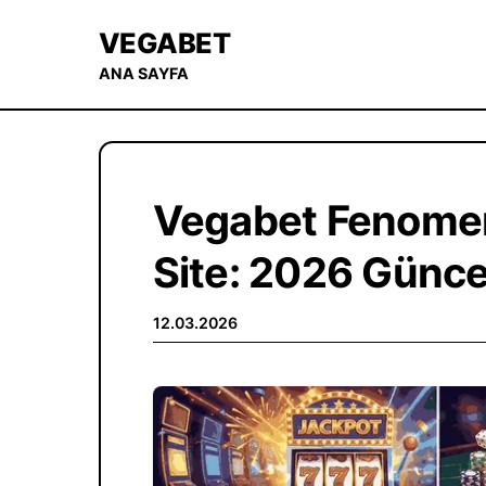
VEGABET
ANA SAYFA
Vegabet Fenomenl
Site: 2026 Günce
12.03.2026