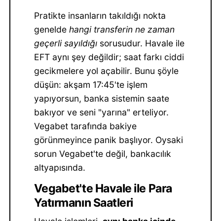
Pratikte insanların takıldığı nokta
genelde
hangi transferin ne zaman
geçerli sayıldığı
sorusudur. Havale ile
EFT aynı şey değildir; saat farkı ciddi
gecikmelere yol açabilir. Bunu şöyle
düşün: akşam 17:45'te işlem
yapıyorsun, banka sistemin saate
bakıyor ve seni "yarına" erteliyor.
Vegabet tarafında bakiye
görünmeyince panik başlıyor. Oysaki
sorun Vegabet'te değil, bankacılık
altyapısında.
Vegabet'te Havale ile Para
Yatırmanın Saatleri