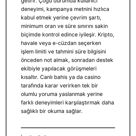
getirir. Çoğu durumda kullanıcı
deneyimi, kampanya metnini hızlıca
kabul etmek yerine çevrim şartı,
minimum oran ve süre sınırını sakin
biçimde kontrol edince iyileşir. Kripto,
havale veya e-cüzdan seçerken
işlem limiti ve tahmini süre bilgisini
önceden not almak, sonradan destek
ekibiyle yapılacak görüşmeleri
kısaltır. Canlı bahis ya da casino
tarafında karar verirken tek bir
olumlu yoruma yaslanmak yerine
farklı deneyimleri karşılaştırmak daha
sağlıklı bir okuma sağlar.