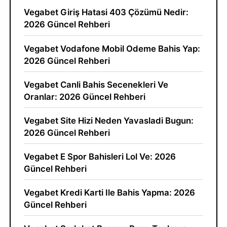
Vegabet Giriş Hatasi 403 Çözümü Nedir:
2026 Güncel Rehberi
Vegabet Vodafone Mobil Odeme Bahis Yap:
2026 Güncel Rehberi
Vegabet Canli Bahis Secenekleri Ve
Oranlar: 2026 Güncel Rehberi
Vegabet Site Hizi Neden Yavasladi Bugun:
2026 Güncel Rehberi
Vegabet E Spor Bahisleri Lol Ve: 2026
Güncel Rehberi
Vegabet Kredi Karti Ile Bahis Yapma: 2026
Güncel Rehberi