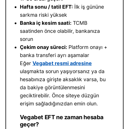
Hafta sonu / tatil EFT:
İlk iş gününe
sarkma riski yüksek
Banka iç kesim saati:
TCMB
saatinden önce olabilir, bankanıza
sorun
Çekim onay süreci:
Platform onayı +
banka transferi ayrı aşamalar
Eğer
Vegabet resmi adresine
ulaşmakta sorun yaşıyorsanız ya da
hesabınıza girişte aksaklık varsa, bu
da bakiye görüntülenmesini
geciktirebilir. Önce siteye düzgün
erişim sağladığınızdan emin olun.
Vegabet EFT ne zaman hesaba
geçer?