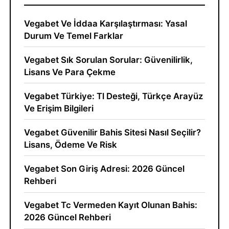
Vegabet Ve İddaa Karşılaştırması: Yasal
Durum Ve Temel Farklar
Vegabet Sık Sorulan Sorular: Güvenilirlik,
Lisans Ve Para Çekme
Vegabet Türkiye: Tl Desteği, Türkçe Arayüz
Ve Erişim Bilgileri
Vegabet Güvenilir Bahis Sitesi Nasıl Seçilir?
Lisans, Ödeme Ve Risk
Vegabet Son Giriş Adresi: 2026 Güncel
Rehberi
Vegabet Tc Vermeden Kayıt Olunan Bahis:
2026 Güncel Rehberi