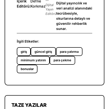
İçerik
Defne
—
Dijital yayıncılık ve
Dijital
Editörü:
Korkmaz
veri analizi alanındaki
Yayın
tecrübesiyle,
Editörü
okurlarına detaylı ve
güvenilir rehberlik
sunar.
İlgili Etiketler:
giriş
güncel giriş
para yatırma
minimum yatırım
para çekme
bonuslar
TAZE YAZILAR