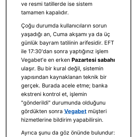
ve resmi tatillerde ise sistem
tamamen kapalıdır.
Çoğu durumda kullanıcıların sorun
yaşadığı an, Cuma akşamı ya da üç
günlük bayram tatilinin arifesidir. EFT
ile 17:30'dan sonra yaptığınız işlem
Vegabet'e en erken
Pazartesi sabahı
ulaşır. Bu bir kural değil, sistemin
yapısından kaynaklanan teknik bir
gerçek. Burada acele etme; banka
ekstreni kontrol et, işlemin
"gönderildi" durumunda olduğunu
gördükten sonra
Vegabet
müşteri
hizmetlerine bildirim yapabilirsin.
Ayrıca şunu da göz önünde bulundur: