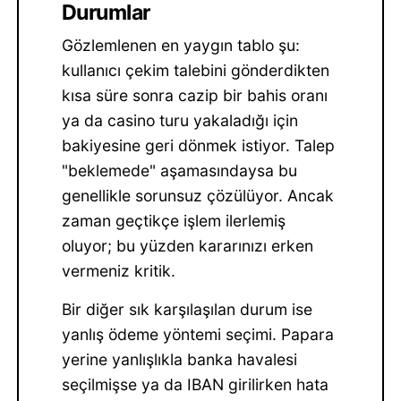
Durumlar
Gözlemlenen en yaygın tablo şu:
kullanıcı çekim talebini gönderdikten
kısa süre sonra cazip bir bahis oranı
ya da casino turu yakaladığı için
bakiyesine geri dönmek istiyor. Talep
"beklemede" aşamasındaysa bu
genellikle sorunsuz çözülüyor. Ancak
zaman geçtikçe işlem ilerlemiş
oluyor; bu yüzden kararınızı erken
vermeniz kritik.
Bir diğer sık karşılaşılan durum ise
yanlış ödeme yöntemi seçimi. Papara
yerine yanlışlıkla banka havalesi
seçilmişse ya da IBAN girilirken hata