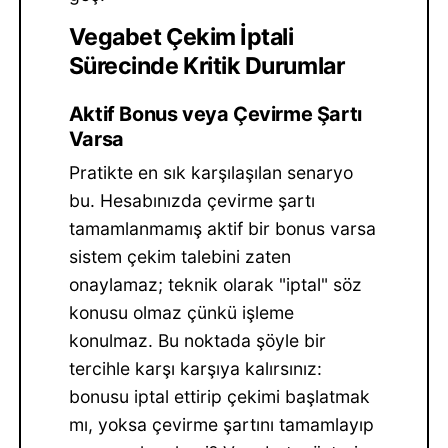
Vegabet Çekim İptali
Sürecinde Kritik Durumlar
Aktif Bonus veya Çevirme Şartı
Varsa
Pratikte en sık karşılaşılan senaryo
bu. Hesabınızda çevirme şartı
tamamlanmamış aktif bir bonus varsa
sistem çekim talebini zaten
onaylamaz; teknik olarak "iptal" söz
konusu olmaz çünkü işleme
konulmaz. Bu noktada şöyle bir
tercihle karşı karşıya kalırsınız:
bonusu iptal ettirip çekimi başlatmak
mı, yoksa çevirme şartını tamamlayıp