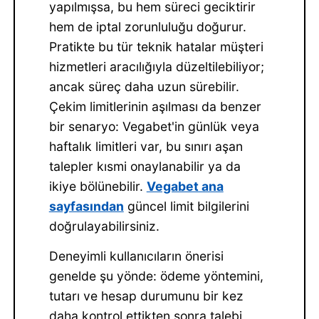
yapılmışsa, bu hem süreci geciktirir
hem de iptal zorunluluğu doğurur.
Pratikte bu tür teknik hatalar müşteri
hizmetleri aracılığıyla düzeltilebiliyor;
ancak süreç daha uzun sürebilir.
Çekim limitlerinin aşılması da benzer
bir senaryo: Vegabet'in günlük veya
haftalık limitleri var, bu sınırı aşan
talepler kısmi onaylanabilir ya da
ikiye bölünebilir.
Vegabet ana
sayfasından
güncel limit bilgilerini
doğrulayabilirsiniz.
Deneyimli kullanıcıların önerisi
genelde şu yönde: ödeme yöntemini,
tutarı ve hesap durumunu bir kez
daha kontrol ettikten sonra talebi