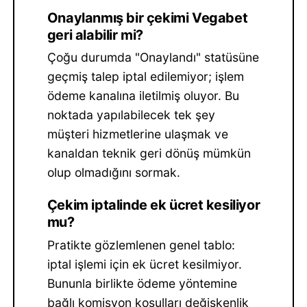
Onaylanmış bir çekimi Vegabet
geri alabilir mi?
Çoğu durumda "Onaylandı" statüsüne
geçmiş talep iptal edilemiyor; işlem
ödeme kanalına iletilmiş oluyor. Bu
noktada yapılabilecek tek şey
müşteri hizmetlerine ulaşmak ve
kanaldan teknik geri dönüş mümkün
olup olmadığını sormak.
Çekim iptalinde ek ücret kesiliyor
mu?
Pratikte gözlemlenen genel tablo:
iptal işlemi için ek ücret kesilmiyor.
Bununla birlikte ödeme yöntemine
bağlı komisyon koşulları değişkenlik