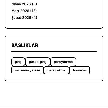
Nisan 2026 (3)
Mart 2026 (18)
Şubat 2026 (4)
BAŞLIKLAR
giriş
güncel giriş
para yatırma
minimum yatırım
para çekme
bonuslar